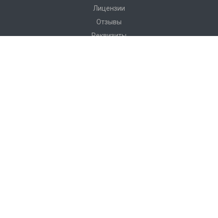
Лицензии
Отзывы
Реквизиты
Сервис
Доставка
Монтаж
Гарантия
Замер
Проект
Подготовка
Каталог
Производство
Фото объектов
Новости