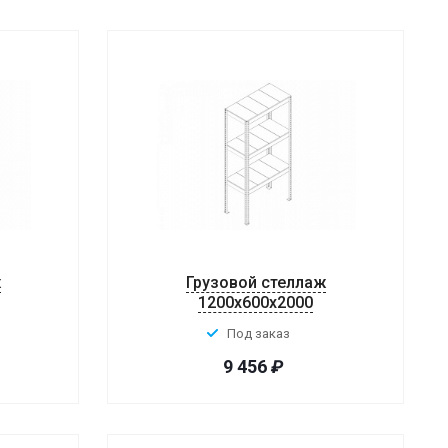
ж
Грузовой стеллаж
1200x600x2000
Под заказ
9 456
₽