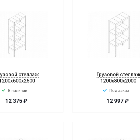
рузовой стеллаж
Грузовой стелла
1200x600x2500
1200x800x2000
В наличии
Под заказ
12 375
₽
12 997
₽