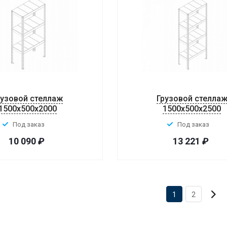
рузовой стеллаж
Грузовой стелла
1500x500x2000
1500x500x2500
Под заказ
Под заказ
10 090
₽
13 221
₽
1
2