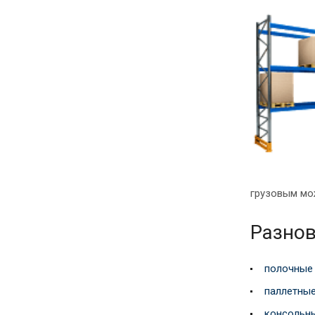
грузовым мож
Разнов
полочные
паллетны
консольн