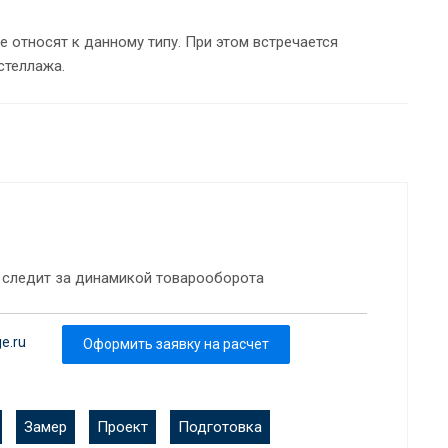
е относят к данному типу. При этом встречается
стеллажа.
 следит за динамикой товарооборота
e.ru
Оформить заявку на расчет
Замер
Проект
Подготовка