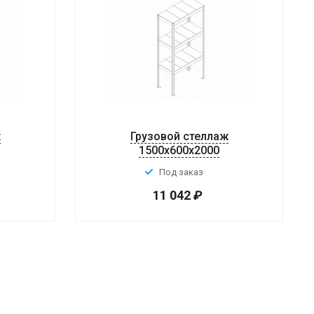
ж
Грузовой стеллаж
1500x600x2000
Под заказ
11 042
₽