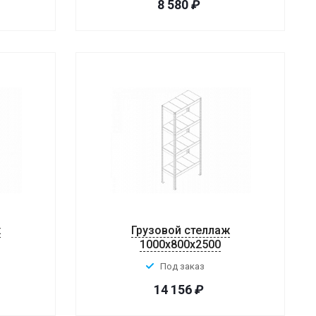
8 580
₽
ж
Грузовой стеллаж
1000x800x2500
Под заказ
14 156
₽