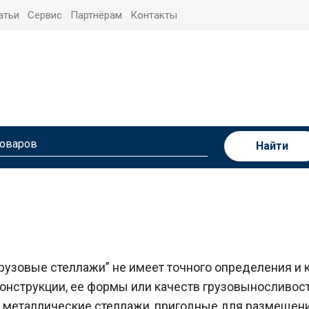
атьи
Сервис
Партнёрам
Контакты
Найти
рузовые стеллажи” не имеет точного определения и 
онструкции, ее формы или качеств грузовыносливост
металлические стеллажи, пригодные для размещения 