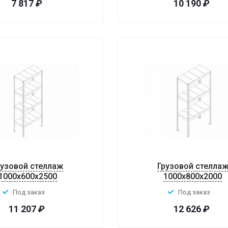
7 817
₽
10 190
₽
рузовой стеллаж
Грузовой стелла
1000x600x2500
1000x800x2000
Под заказ
Под заказ
11 207
₽
12 626
₽